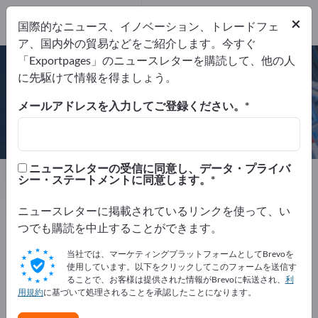
×
国際的なニュース、イノベーション、トレードフェ
ア、国内外の貿易などをご紹介します。今すぐ
DIN EN ISO 9002
「Exportpages」のニュースレターを購読して、他の人
に先駆けて情報を得ましょう。
メールアドレスを入力してご登録ください。
SATI SpA
ニュースレターの受信に同意し、データ・プライバ
製造元
イタリア
Website
シー・ステートメントに同意します。
リクエストを送信
電話
ニュースレターに掲載されているリンクを使って、い
つでも購読を中止することができます。
DIN EN ISO 9002
当社では、マーケティングプラットフォームとしてBrevoを
使用しています。以下をクリックしてこのフォームを送信す
ることで、お客様は提供された情報がBrevoに転送され、
利
用規約
に基づいて処理されることを承認したことになります。
会社概要