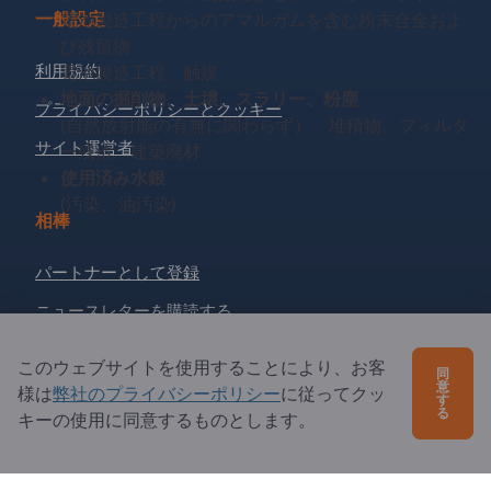
一般設定
電池製造工程からのアマルガムを含む粉末合金およ
び残留物
利用規約
電池製造工程、触媒
地面の掘削物、土壌、スラリー、粉塵
プライバシーポリシーとクッキー
(自然放射能の有無に関わらず）、堆積物、フィルタ
サイト運営者
ー残渣、建築廃材
使用済み水銀
(汚染、油汚染)
相棒
パートナーとして登録
ニュースレターを購読する
このウェブサイトを使用することにより、お客
同
ご質問は？
意
様は
弊社のプライバシーポリシー
に従ってクッ
す
る
キーの使用に同意するものとします。
よくあるご質問
サービス内容