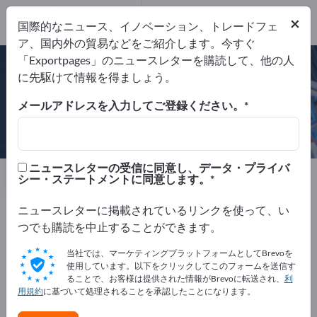
×
国際的なニュース、イノベーション、トレードフェ
DIN EN ISO 9001:2015
ア、国内外の貿易などをご紹介します。今すぐ
Mitglied in der Umweltallianz Sachsen
「Exportpages」のニュースレターを購読して、他の人
DIN EN ISO 14001:2015
に先駆けて情報を得ましょう。
メールアドレスを入力してご登録ください。
GMR Gesellschaft für
Metallrecycling mbH
ニュースレターの受信に同意し、データ・プライバ
製造元
ドイツ
Website
シー・ステートメントに同意します。
リクエストを送信
電話
ニュースレターに掲載されているリンクを使って、い
つでも購読を中止することができます。
DIN EN ISO 9001:2015
Mitglied in der Umweltallianz Sachsen
当社では、マーケティングプラットフォームとしてBrevoを
DIN EN ISO 14001:2015
使用しています。以下をクリックしてこのフォームを送信す
ることで、お客様は提供された情報がBrevoに転送され、
利
用規約
に基づいて処理されることを承認したことになります。