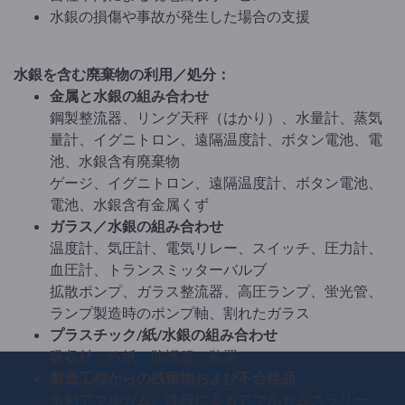
水銀の損傷や事故が発生した場合の支援
水銀を含む廃棄物の利用／処分：
金属と水銀の組み合わせ
鋼製整流器、リング天秤（はかり）、水量計、蒸気
量計、イグニトロン、遠隔温度計、ボタン電池、電
池、水銀含有廃棄物
ゲージ、イグニトロン、遠隔温度計、ボタン電池、
電池、水銀含有金属くず
ガラス／水銀の組み合わせ
温度計、気圧計、電気リレー、スイッチ、圧力計、
血圧計、トランスミッターバルブ
拡散ポンプ、ガラス整流器、高圧ランプ、蛍光管、
ランプ製造時のポンプ軸、割れたガラス
プラスチック/紙/水銀の組み合わせ
吸収材、ろ紙、防護服、装置
製造工程からの残留物および不合格品
余剰アマルガム、沈殿によるアマルガムスラリー、