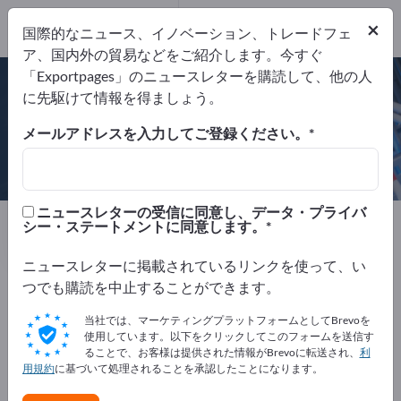
電話
×
国際的なニュース、イノベーション、トレードフェ
ア、国内外の貿易などをご紹介します。今すぐ
DIN EN ISO 9001
「Exportpages」のニュースレターを購読して、他の人
DIN EN ISO 13485
に先駆けて情報を得ましょう。
LBMA Zertifikat - Good Delivery
+1 証明書
メールアドレスを入力してご登録ください。
Heimerle + Meule GmbH
ニュースレターの受信に同意し、データ・プライバ
製造元
ドイツ
Website
シー・ステートメントに同意します。
製品に関するお問い合わせ
電話
ニュースレターに掲載されているリンクを使って、い
つでも購読を中止することができます。
DIN EN ISO 9001
DIN EN ISO 13485
LBMA Zertifikat - Good Delivery
当社では、マーケティングプラットフォームとしてBrevoを
Responsible Gold Guidance
使用しています。以下をクリックしてこのフォームを送信す
ることで、お客様は提供された情報がBrevoに転送され、
利
用規約
に基づいて処理されることを承認したことになります。