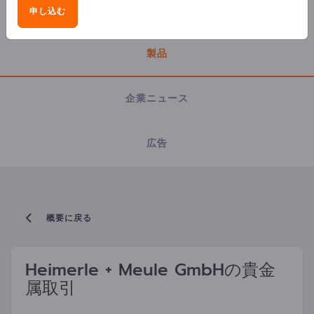
会社概要
申し込む
製品
企業ニュース
広告
概要に戻る
Heimerle + Meule GmbH
の貴金
属取引