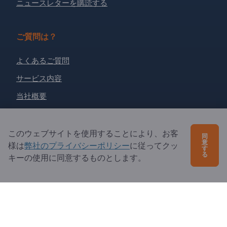
ニュースレターを購読する
ご質問は？
よくあるご質問
サービス内容
当社概要
エクスポートページズへの質問
このウェブサイトを使用することにより、お客
同
意
様は
弊社のプライバシーポリシー
に従ってクッ
Exportpages International Network
す
る
キーの使用に同意するものとします。
Exportpages International GmbH
Becker-Göring-Straße 15
76307 Karlsbad
Germany