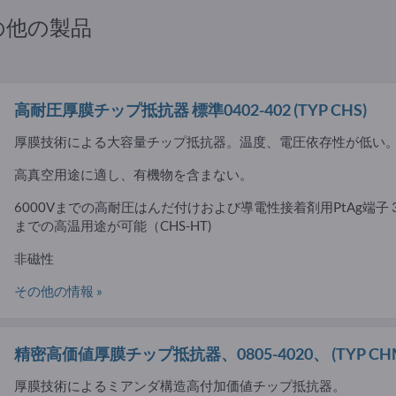
の他の製品
高耐圧厚膜チップ抵抗器 標準0402-402
(TYP CHS)
厚膜技術による大容量チップ抵抗器。温度、電圧依存性が低い
高真空用途に適し、有機物を含まない。
6000Vまでの高耐圧はんだ付けおよび導電性接着剤用PtAg端子 
までの高温用途が可能（CHS-HT)
非磁性
その他の情報 »
精密高価値厚膜チップ抵抗器、0805-4020、
(TYP CH
厚膜技術によるミアンダ構造高付加価値チップ抵抗器。