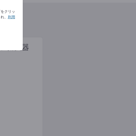
下をクリッ
され、
利用
プ抵抗器