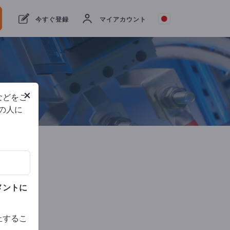
せ
今すぐ登録
マイアカウント
ISO
9001
×
などをご
他の人に
電話
メントに
止するこ