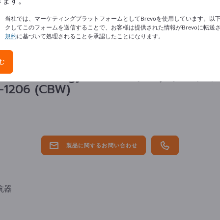
きます。
当社では、マーケティングプラットフォームとしてBrevoを使用しています。以
クしてこのフォームを送信することで、お客様は提供された情報がBrevoに転送
規約
に基づいて処理されることを承認したことになります。
む
tor Technology GmbH
のボンダブルチッ
-1206
(CBW)
製品に関するお問い合わせ
抗器