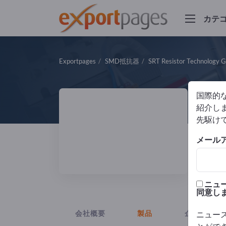
カテ
Exportpages
SMD抵抗器
SRT Resistor Technology
国際的
S
紹介しま
先駆け
製造
メール
ISO
ニュ
同意し
会社概要
製品
企業ニュー
ニュー