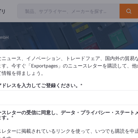
ゴリ
 GmbH
なニュース、イノベーション、トレードフェア、国内外の貿易
RT Resistor Technology GmbH
す。今すぐ「Exportpages」のニュースレターを購読して、
て情報を得ましょう。
元
ドイツ
Website
製品に関するお問い合わせ
アドレスを入力してご登録ください。
 9001:2015
REACH
RoHS
ースレターの受信に同意し、データ・プライバシー・ステート
ます。
ス
広告
スレターに掲載されているリンクを使って、いつでも購読を中