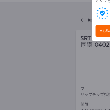
とがで
概要に戻る
申し込
SRT Resis
厚膜 0402
フ
リップチップ抵
値段
R/Tolerance/ TCR