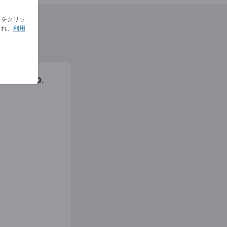
下をクリッ
され、
利用
H & Co.