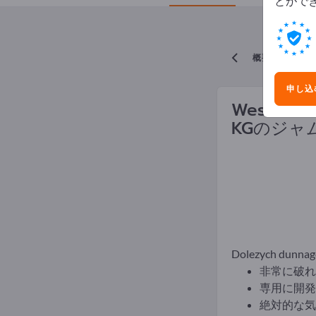
とがで
概要に戻る
申し込
Westdeuts
KG
のジャ
Dolezych dunnag
非常に破れ
専用に開発
絶対的な気