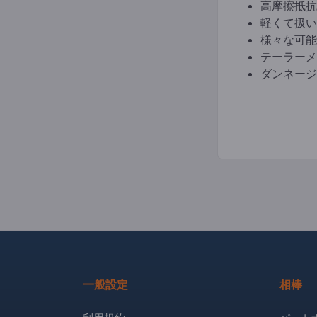
高摩擦抵抗
軽くて扱い
様々な可能
テーラーメ
ダンネージ
一般設定
相棒