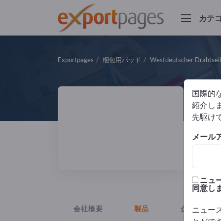
カテ
Exportpages
梱包用パッド
Westdeutscher Drahtsei
国際的
W
紹介しま
先駆け
製造
メール
DIN
ニュ
同意し
会社概要
製品
企業ニュー
ニュー