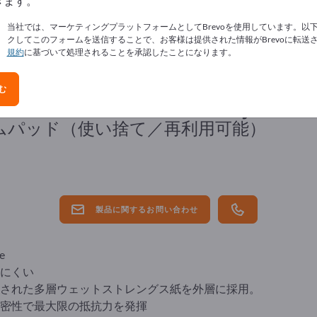
きます。
当社では、マーケティングプラットフォームとしてBrevoを使用しています。以
クしてこのフォームを送信することで、お客様は提供された情報がBrevoに転送
規約
に基づいて処理されることを承認したことになります。
む
cher Drahtseil-Verkauf Dolezych Gmb
ムパッド（使い捨て／再利用可能）
製品に関するお問い合わせ
e
にくい
された多層ウェットストレングス紙を外層に採用。
密性で最大限の抵抗力を発揮