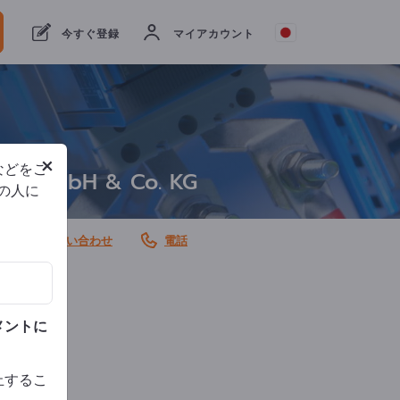
合わ
今すぐ登録
マイアカウント
DIN E
1400
×
などをご
zych GmbH & Co. KG
他の人に
に関するお問い合わせ
電話
メントに
止するこ