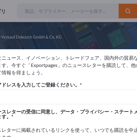
ゴリ
l-Verkauf Dolezych GmbH & Co. KG
なニュース、イノベーション、トレードフェア、国内外の貿易
estdeutscher Drahtseil-Verkauf Dole
す。今すぐ「Exportpages」のニュースレターを購読して、
て情報を得ましょう。
元
ドイツ
Website
ウェブショップ
製品
アドレスを入力してご登録ください。
 EN ISO 14001:2015
DIN EN ISO 9001:2015
ースレターの受信に同意し、データ・プライバシー・ステート
ます。
ス
スレターに掲載されているリンクを使って、いつでも購読を中