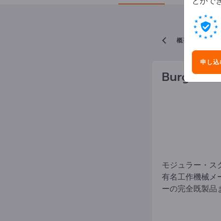
とがで
概要に戻る
申し込
Burgsmül
モジュラー・ス
有名工作機械メ
ーの完全既製品