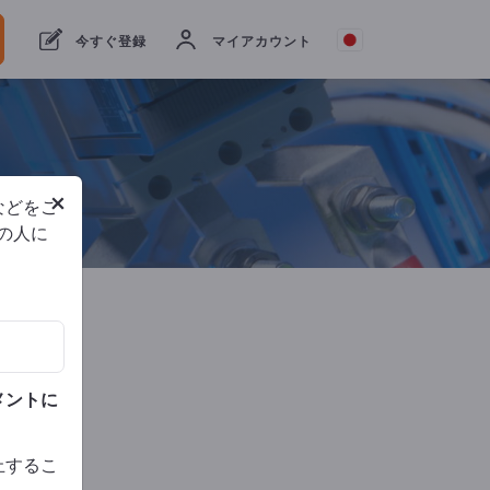
Websi
今すぐ登録
マイアカウント
関す
い合
ISO
9001
×
などをご
他の人に
電話
メントに
止するこ