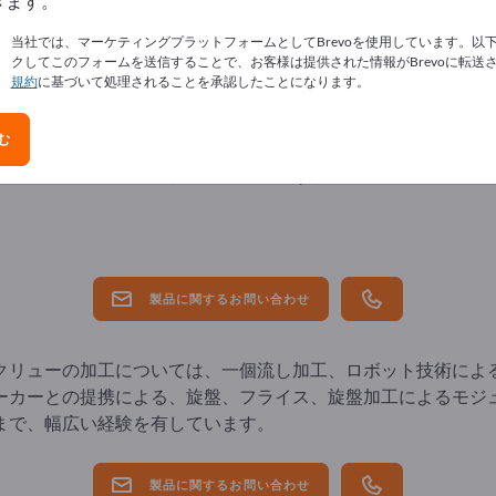
きます。
当社では、マーケティングプラットフォームとしてBrevoを使用しています。以
クしてこのフォームを送信することで、お客様は提供された情報がBrevoに転送
規約
に基づいて処理されることを承認したことになります。
む
ler GmbH
のモジュール式ワーム
製品に関するお問い合わせ
クリューの加工については、一個流し加工、ロボット技術によ
ーカーとの提携による、旋盤、フライス、旋盤加工によるモジ
まで、幅広い経験を有しています。
製品に関するお問い合わせ