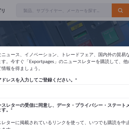
ゴリ
なニュース、イノベーション、トレードフェア、国内外の貿易
urgsmüller GmbH
す。今すぐ「Exportpages」のニュースレターを購読して、
て情報を得ましょう。
元
ドイツ
Website
製品に関するお問い合わせ
アドレスを入力してご登録ください。
 9001:2015
ースレターの受信に同意し、データ・プライバシー・ステート
ます。
ス
広告
スレターに掲載されているリンクを使って、いつでも購読を中