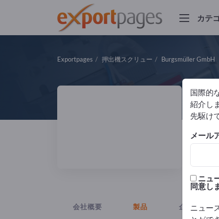
カテ
Exportpages
押出機スクリュー
Burgsmüller GmbH
国際的
B
紹介しま
先駆け
製造
メール
ISO
ニュ
同意し
会社概要
製品
企業ニュー
ニュー