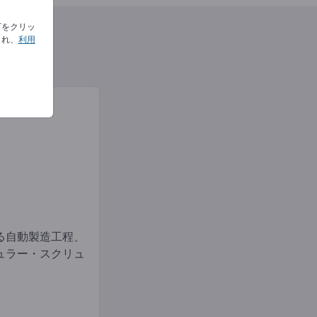
下をクリッ
され、
利用
る自動製造工程、
ュラー・スクリュ