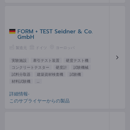
FORM + TEST Seidner & Co.
GmbH
製造元
ドイツ
ヨーロッパ
実験施設
牽引テスト装置
硬度テスト機
コンクリートテスター
硬度計
試験機械
試料分取器
建築資材検査機
試験機
材料試験機
...
詳細情報-
このサプライヤーからの製品