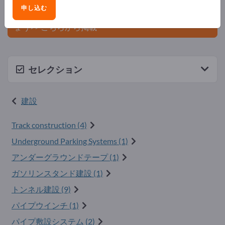
ましょう。
申し込む
今すぐサプライヤーとして登録し、認知度を高めまし
ょう>> こちらから掲載
セレクション
建設
Track construction (4)
Underground Parking Systems (1)
アンダーグラウンドテープ (1)
ガソリンスタンド建設 (1)
トンネル建設 (9)
パイプウインチ (1)
パイプ敷設システム (2)