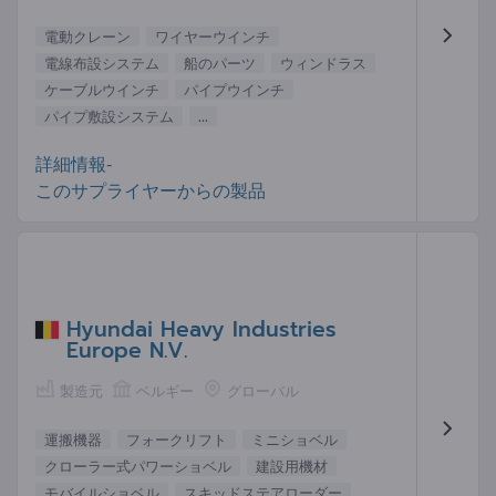
電動クレーン
ワイヤーウインチ
電線布設システム
船のパーツ
ウィンドラス
ケーブルウインチ
パイプウインチ
パイプ敷設システム
...
詳細情報-
このサプライヤーからの製品
Hyundai Heavy Industries
Europe N.V.
製造元
ベルギー
グローバル
運搬機器
フォークリフト
ミニショベル
クローラー式パワーショベル
建設用機材
モバイルショベル
スキッドステアローダー