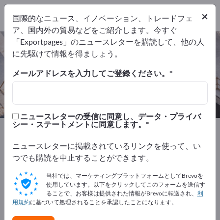
輸出業者
41
×
国際的なニュース、イノベーション、トレードフェ
メーカー
41
ア、国内外の貿易などをご紹介します。今すぐ
「Exportpages」のニュースレターを購読して、他の人
土木工学 – メーカーとサプライヤー
に先駆けて情報を得ましょう。
を検索
メールアドレスを入力してご登録ください。
輸出業者
メーカー
41
41
ニュースレターの受信に同意し、データ・プライバ
シー・ステートメントに同意します。
Exportpages
建設
土木工学
ニュースレターに掲載されているリンクを使って、い
Exportpagesで無料で広告を掲載！
つでも購読を中止することができます。
ニーズ – オファー – 中古品 – ビジネスコンタクト >> こ
当社では、マーケティングプラットフォームとしてBrevoを
こから始める
使用しています。以下をクリックしてこのフォームを送信す
ることで、お客様は提供された情報がBrevoに転送され、
利
用規約
に基づいて処理されることを承認したことになります。
Exportpagesで貴社と製品を掲載し