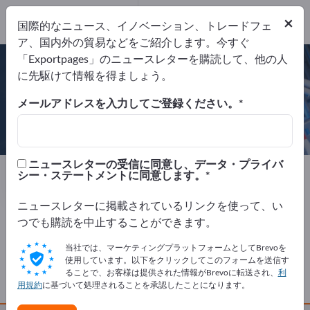
Website
×
国際的なニュース、イノベーション、トレードフェ
リクエストを送信
電話
ア、国内外の貿易などをご紹介します。今すぐ
「Exportpages」のニュースレターを購読して、他の人
に先駆けて情報を得ましょう。
メールアドレスを入力してご登録ください。
Feintool International AG
ニュースレターの受信に同意し、データ・プライバ
製造元
スイス
Website
シー・ステートメントに同意します。
リクエストを送信
電話
ニュースレターに掲載されているリンクを使って、い
つでも購読を中止することができます。
会社概要
当社では、マーケティングプラットフォームとしてBrevoを
使用しています。以下をクリックしてこのフォームを送信す
ることで、お客様は提供された情報がBrevoに転送され、
利
製品
用規約
に基づいて処理されることを承認したことになります。