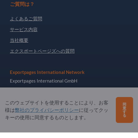
ご質問は？
よくあるご質問
サービス内容
当社概要
エクスポートページズへの質問
Exportpages International Network
Exportpages International GmbH
Becker-Göring-Straße 15
76307 Karlsbad
このウェブサイトを使用することにより、お客
同
Germany
意
様は
弊社のプライバシーポリシー
に従ってクッ
す
る
キーの使用に同意するものとします。