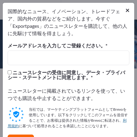
×
国際的なニュース、イノベーション、トレードフェ
ア、国内外の貿易などをご紹介します。今すぐ
DIN EN ISO 9001
「Exportpages」のニュースレターを購読して、他の人
に先駆けて情報を得ましょう。
メールアドレスを入力してご登録ください。
Tornos S.A.
ニュースレターの受信に同意し、データ・プライバ
製造元
スイス
Website
シー・ステートメントに同意します。
リクエストを送信
電話
ニュースレターに掲載されているリンクを使って、い
つでも購読を中止することができます。
DIN EN ISO 9001
当社では、マーケティングプラットフォームとしてBrevoを
使用しています。以下をクリックしてこのフォームを送信す
ることで、お客様は提供された情報がBrevoに転送され、
利
用規約
に基づいて処理されることを承認したことになります。
会社概要