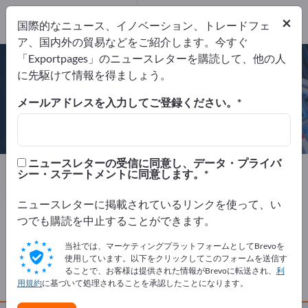
Website
×
国際的なニュース、イノベーション、トレードフェ
リクエストを送信
電話
ア、国内外の貿易などをご紹介します。今すぐ
「Exportpages」のニュースレターを購読して、他の人
に先駆けて情報を得ましょう。
メールアドレスを入力してご登録ください。
Karweg GmbH & Co. KG
ニュースレターの受信に同意し、データ・プライバ
製造元
ドイツ
Website
シー・ステートメントに同意します。
リクエストを送信
電話
ニュースレターに掲載されているリンクを使って、い
つでも購読を中止することができます。
会社概要
当社では、マーケティングプラットフォームとしてBrevoを
使用しています。以下をクリックしてこのフォームを送信す
ることで、お客様は提供された情報がBrevoに転送され、
利
製品
用規約
に基づいて処理されることを承認したことになります。