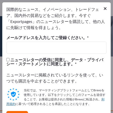
Website
×
国際的なニュース、イノベーション、トレードフェ
リクエストを送信
電話
ア、国内外の貿易などをご紹介します。今すぐ
「Exportpages」のニュースレターを購読して、他の人
に先駆けて情報を得ましょう。
メールアドレスを入力してご登録ください。
Karweg GmbH & Co. KG
ニュースレターの受信に同意し、データ・プライバ
製造元
ドイツ
Website
シー・ステートメントに同意します。
リクエストを送信
電話
ニュースレターに掲載されているリンクを使って、い
つでも購読を中止することができます。
会社概要
当社では、マーケティングプラットフォームとしてBrevoを
使用しています。以下をクリックしてこのフォームを送信す
ることで、お客様は提供された情報がBrevoに転送され、
利
製品
用規約
に基づいて処理されることを承認したことになります。