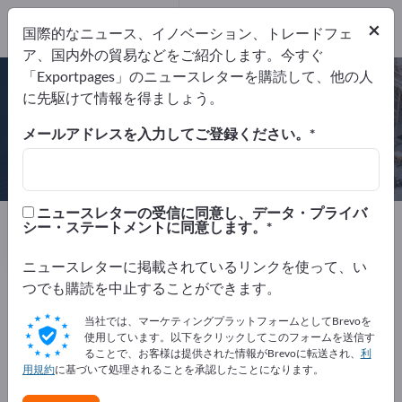
×
国際的なニュース、イノベーション、トレードフェ
ア、国内外の貿易などをご紹介します。今すぐ
ISO 9001
ISO 14001
ISO 50001
+8 証明書
「Exportpages」のニュースレターを購読して、他の人
に先駆けて情報を得ましょう。
メールアドレスを入力してご登録ください。
Wacker Chemie AG
ニュースレターの受信に同意し、データ・プライバ
製造元
ドイツ
Website
シー・ステートメントに同意します。
リクエストを送信
電話
ニュースレターに掲載されているリンクを使って、い
つでも購読を中止することができます。
ISO 9001
ISO 14001
ISO 50001
ISO 45001
RC 14001
+6 証明書
当社では、マーケティングプラットフォームとしてBrevoを
使用しています。以下をクリックしてこのフォームを送信す
ることで、お客様は提供された情報がBrevoに転送され、
利
用規約
に基づいて処理されることを承認したことになります。
会社概要