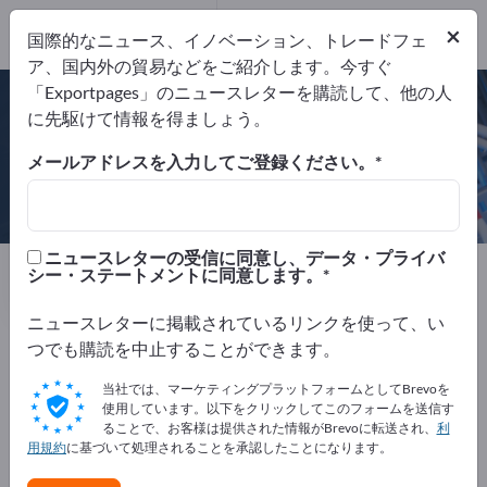
×
国際的なニュース、イノベーション、トレードフェ
ア、国内外の貿易などをご紹介します。今すぐ
DIN EN ISO 9001:2000
「Exportpages」のニュースレターを購読して、他の人
に先駆けて情報を得ましょう。
メールアドレスを入力してご登録ください。
FUJIFILM Recording Media GmbH
ニュースレターの受信に同意し、データ・プライバ
製造元
ドイツ
Website
シー・ステートメントに同意します。
リクエストを送信
電話
ニュースレターに掲載されているリンクを使って、い
つでも購読を中止することができます。
DIN EN ISO 9001:2000
当社では、マーケティングプラットフォームとしてBrevoを
使用しています。以下をクリックしてこのフォームを送信す
ることで、お客様は提供された情報がBrevoに転送され、
利
用規約
に基づいて処理されることを承認したことになります。
会社概要