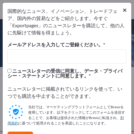
Website
×
国際的なニュース、イノベーション、トレードフェ
リクエストを送信
電話
ア、国内外の貿易などをご紹介します。今すぐ
「Exportpages」のニュースレターを購読して、他の人
に先駆けて情報を得ましょう。
メールアドレスを入力してご登録ください。
KEKOPLAST GmbH
ニュースレターの受信に同意し、データ・プライバ
製造元
ドイツ
Website
シー・ステートメントに同意します。
リクエストを送信
電話
ニュースレターに掲載されているリンクを使って、い
つでも購読を中止することができます。
会社概要
当社では、マーケティングプラットフォームとしてBrevoを
使用しています。以下をクリックしてこのフォームを送信す
ることで、お客様は提供された情報がBrevoに転送され、
利
製品
用規約
に基づいて処理されることを承認したことになります。