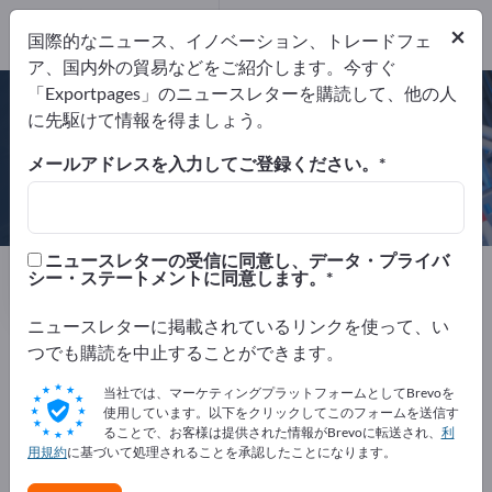
×
国際的なニュース、イノベーション、トレードフェ
ア、国内外の貿易などをご紹介します。今すぐ
ISO 9001:2015
「Exportpages」のニュースレターを購読して、他の人
に先駆けて情報を得ましょう。
メールアドレスを入力してご登録ください。
Burgsmüller GmbH
ニュースレターの受信に同意し、データ・プライバ
製造元
ドイツ
Website
シー・ステートメントに同意します。
リクエストを送信
電話
ニュースレターに掲載されているリンクを使って、い
つでも購読を中止することができます。
ISO 9001:2015
当社では、マーケティングプラットフォームとしてBrevoを
使用しています。以下をクリックしてこのフォームを送信す
ることで、お客様は提供された情報がBrevoに転送され、
利
用規約
に基づいて処理されることを承認したことになります。
会社概要