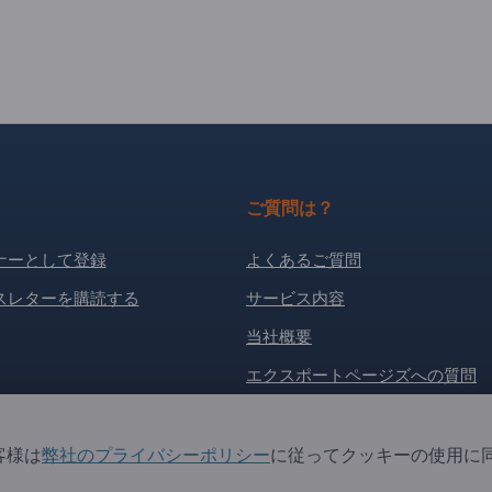
ご質問は？
ナーとして登録
よくあるご質問
スレターを購読する
サービス内容
当社概要
エクスポートページズへの質問
. All Rights Reserved.
客様は
弊社のプライバシーポリシー
に従ってクッキーの使用に