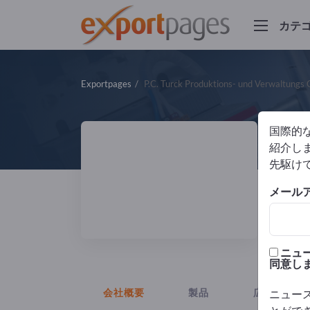
カテ
Exportpages
P.C. Turck Produktions- und Verwaltung
国際的
P
紹介しま
先駆け
製造
メール
DIN
ニュ
同意し
会社概要
製品
広告
ニュー