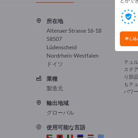
とがで
所在地
P.C. 
Altenaer Strasse 16-18
P.C
58507
申し込
Lüdenscheid
Nordrhein-Westfalen
テュ
ドイツ
ステ
り部
業種
もテュ
製造元
パワ
輸出地域
グローバル
使用可能な言語