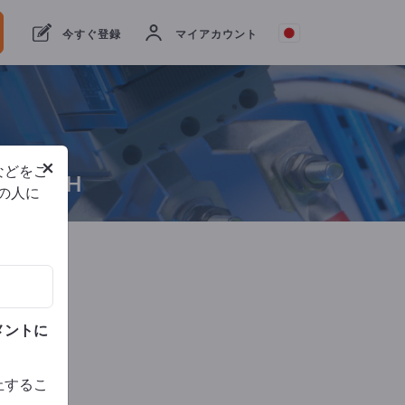
今すぐ登録
マイアカウント
DIN 
ISO
9001
×
などをご
ngs GmbH
他の人に
話
メントに
止するこ