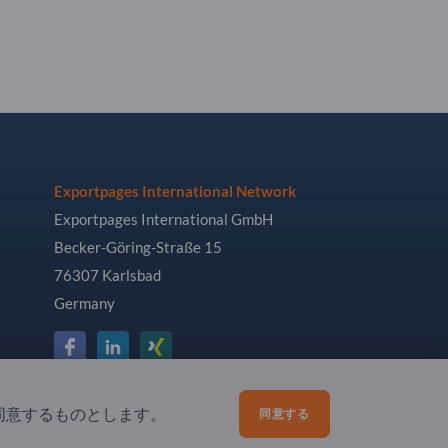
Exportpages International Network
Exportpages International GmbH
Becker-Göring-Straße 15
76307 Karlsbad
Germany
同意するものとします。
同意する