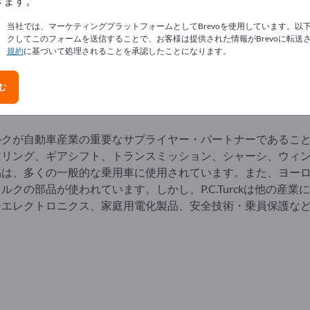
きます。
当社では、マーケティングプラットフォームとしてBrevoを使用しています。以
クしてこのフォームを送信することで、お客様は提供された情報がBrevoに転送
Turck Produktions- und Verwaltungs GmbH
について
規約
に基づいて処理されることを承認したことになります。
.テュルクは、板金成形における完全なソリューションを提供す
む
ルクが自動車産業の重要なサプライヤー・パートナーであるこ
アリング、ギアシフト、トランスミッション、シャーシ、ウィ
品は、多くの一般的な乗用車に使用されています。また、ヨー
ルクの部品が使われています。しかし、P.C.Turckは他の
ーエレクトロニクス、家庭用電化製品、安全技術・乗員保護な