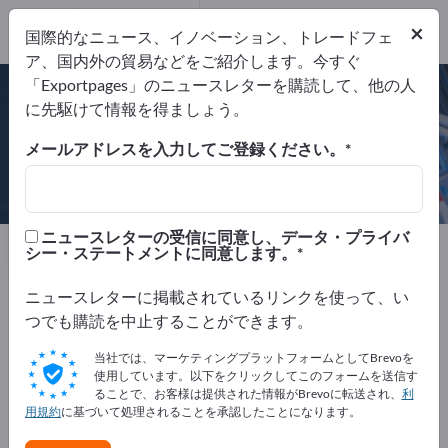
×
国際的なニュース、イノベーション、トレードフェ
ア、国内外の貿易などをご紹介します。今すぐ
DIN EN ISO 9001:2008
「Exportpages」のニュースレターを購読して、他の人
に先駆けて情報を得ましょう。
メールアドレスを入力してご登録ください。
Zimmermann Norm- und
Verbindungstechnik GmbH
ニュースレターの受信に同意し、データ・プライバ
製造元
ドイツ
Website
シー・ステートメントに同意します。
リクエストを送信
電話
ニュースレターに掲載されているリンクを使って、い
つでも購読を中止することができます。
DIN EN ISO 9001:2008
当社では、マーケティングプラットフォームとしてBrevoを
使用しています。以下をクリックしてこのフォームを送信す
ることで、お客様は提供された情報がBrevoに転送され、
利
用規約
に基づいて処理されることを承認したことになります。
会社概要