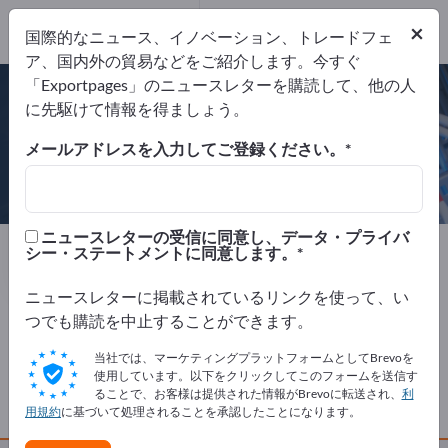
Website
×
国際的なニュース、イノベーション、トレードフェ
リクエストを送信
電話
ア、国内外の貿易などをご紹介します。今すぐ
「Exportpages」のニュースレターを購読して、他の人
に先駆けて情報を得ましょう。
メールアドレスを入力してご登録ください。
Kangamiut Seafood A/S
ニュースレターの受信に同意し、データ・プライバ
製造元
デンマーク
Website
シー・ステートメントに同意します。
リクエストを送信
電話
ニュースレターに掲載されているリンクを使って、い
つでも購読を中止することができます。
会社概要
当社では、マーケティングプラットフォームとしてBrevoを
使用しています。以下をクリックしてこのフォームを送信す
ることで、お客様は提供された情報がBrevoに転送され、
利
製品
用規約
に基づいて処理されることを承認したことになります。