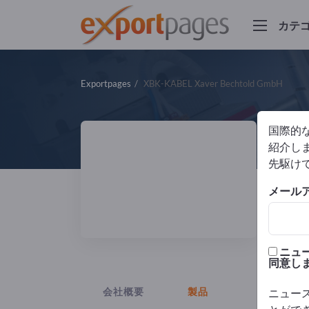
カテ
Exportpages
XBK-KABEL Xaver Bechtold GmbH
国際的
X
紹介しま
先駆け
製造
メール
DIN
ニュ
同意し
会社概要
製品
ニュー