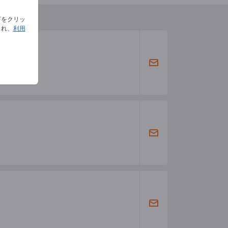
下をクリッ
され、
利用