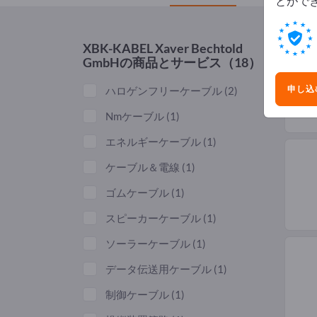
とがで
XBK-KABEL Xaver Bechtold
GmbH
の商品とサービス（18）
申し込
ハロゲンフリーケーブル
(2)
Nmケーブル
(1)
エネルギーケーブル
(1)
ケーブル＆電線
(1)
ゴムケーブル
(1)
スピーカーケーブル
(1)
ソーラーケーブル
(1)
データ伝送用ケーブル
(1)
制御ケーブル
(1)