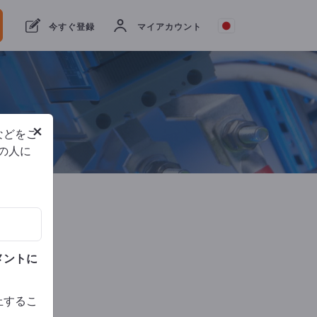
スト
今すぐ登録
マイアカウント
DIN 
ISO
9001
×
などをご
他の人に
メントに
止するこ