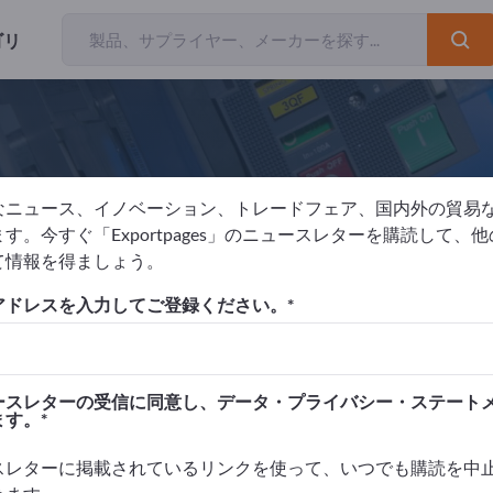
ゴリ
なニュース、イノベーション、トレードフェア、国内外の貿易
BK-KABEL Xaver Bechtold GmbH
す。今すぐ「Exportpages」のニュースレターを購読して、
て情報を得ましょう。
元
ドイツ
リクエストを送信
アドレスを入力してご登録ください。
 EN ISO 9001:2015
ースレターの受信に同意し、データ・プライバシー・ステート
ます。
スレターに掲載されているリンクを使って、いつでも購読を中