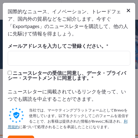
Website
×
国際的なニュース、イノベーション、トレードフェ
リクエストを送信
電話
ア、国内外の貿易などをご紹介します。今すぐ
「Exportpages」のニュースレターを購読して、他の人
に先駆けて情報を得ましょう。
メールアドレスを入力してご登録ください。
RISCO SpA
ニュースレターの受信に同意し、データ・プライバ
製造元
イタリア
Website
シー・ステートメントに同意します。
リクエストを送信
電話
ニュースレターに掲載されているリンクを使って、い
つでも購読を中止することができます。
会社概要
当社では、マーケティングプラットフォームとしてBrevoを
使用しています。以下をクリックしてこのフォームを送信す
ることで、お客様は提供された情報がBrevoに転送され、
利
製品
用規約
に基づいて処理されることを承認したことになります。