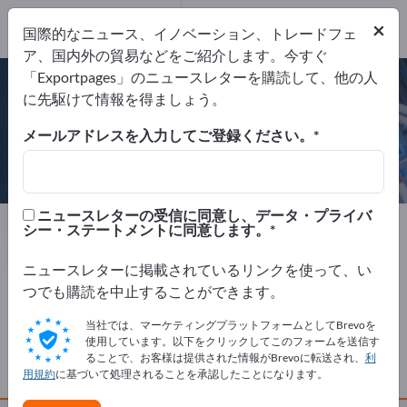
Website
×
国際的なニュース、イノベーション、トレードフェ
リクエストを送信
電話
ア、国内外の貿易などをご紹介します。今すぐ
「Exportpages」のニュースレターを購読して、他の人
に先駆けて情報を得ましょう。
メールアドレスを入力してご登録ください。
Fashy GmbH
ニュースレターの受信に同意し、データ・プライバ
製造元
ドイツ
Website
シー・ステートメントに同意します。
リクエストを送信
電話
ニュースレターに掲載されているリンクを使って、い
つでも購読を中止することができます。
会社概要
当社では、マーケティングプラットフォームとしてBrevoを
使用しています。以下をクリックしてこのフォームを送信す
ることで、お客様は提供された情報がBrevoに転送され、
利
製品
用規約
に基づいて処理されることを承認したことになります。