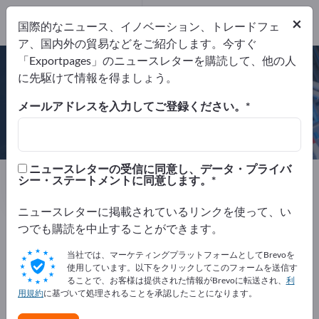
×
国際的なニュース、イノベーション、トレードフェ
DIN EN ISO 9001
ア、国内外の貿易などをご紹介します。今すぐ
「Exportpages」のニュースレターを購読して、他の人
に先駆けて情報を得ましょう。
メールアドレスを入力してご登録ください。
Lang Technik GmbH
ニュースレターの受信に同意し、データ・プライバ
製造元
ドイツ
リクエストを送信
シー・ステートメントに同意します。
ニュースレターに掲載されているリンクを使って、い
つでも購読を中止することができます。
DIN EN ISO 9001
当社では、マーケティングプラットフォームとしてBrevoを
使用しています。以下をクリックしてこのフォームを送信す
ることで、お客様は提供された情報がBrevoに転送され、
利
用規約
に基づいて処理されることを承認したことになります。
会社概要