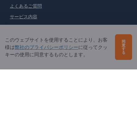
よくあるご質問
サービス内容
当社概要
エクスポートページズへの質問
このウェブサイトを使用することにより、お客
同
意
様は
弊社のプライバシーポリシー
に従ってクッ
す
る
キーの使用に同意するものとします。
Exportpages International Network
Exportpages International GmbH
Becker-Göring-Straße 15
76307 Karlsbad
Germany
Copyright © 2026 Exportpages International GmbH. All
Rights Reserved.