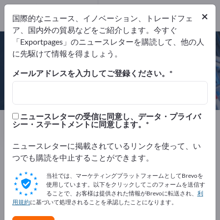
×
国際的なニュース、イノベーション、トレードフェ
ア、国内外の貿易などをご紹介します。今すぐ
ISO 9001:2008
ISO 14001:2005
「Exportpages」のニュースレターを購読して、他の人
に先駆けて情報を得ましょう。
メールアドレスを入力してご登録ください。
Gustav Scharnau GmbH
ニュースレターの受信に同意し、データ・プライバ
サプライヤー
ドイツ
Website
シー・ステートメントに同意します。
リクエストを送信
電話
ニュースレターに掲載されているリンクを使って、い
つでも購読を中止することができます。
ISO 9001:2008
ISO 14001:2005
当社では、マーケティングプラットフォームとしてBrevoを
使用しています。以下をクリックしてこのフォームを送信す
ることで、お客様は提供された情報がBrevoに転送され、
利
用規約
に基づいて処理されることを承認したことになります。
会社概要