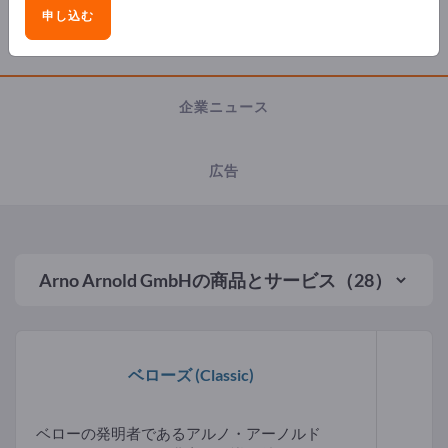
申し込む
製品
企業ニュース
広告
Arno Arnold GmbH
の商品とサービス（28）
ベローズ
(Classic)
ベローの発明者であるアルノ・アーノルド