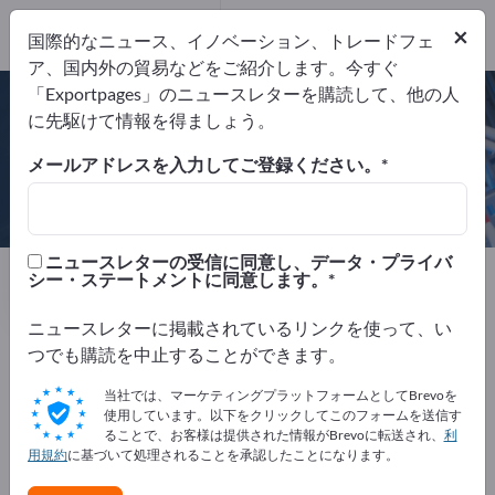
×
国際的なニュース、イノベーション、トレードフェ
ア、国内外の貿易などをご紹介します。今すぐ
DIN EN ISO 9001:2015
「Exportpages」のニュースレターを購読して、他の人
に先駆けて情報を得ましょう。
メールアドレスを入力してご登録ください。
Arno Arnold GmbH
ニュースレターの受信に同意し、データ・プライバ
製造元
ドイツ
Website
シー・ステートメントに同意します。
リクエストを送信
電話
ニュースレターに掲載されているリンクを使って、い
つでも購読を中止することができます。
DIN EN ISO 9001:2015
当社では、マーケティングプラットフォームとしてBrevoを
使用しています。以下をクリックしてこのフォームを送信す
ることで、お客様は提供された情報がBrevoに転送され、
利
用規約
に基づいて処理されることを承認したことになります。
会社概要