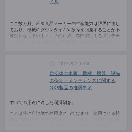
イル
ここ数カ月、冷凍食品メーカーの生産能力は限界に達し
ており、機械のダウンタイムや故障を回避することが不
可欠となっています。そのため、専門家によるメンテナ
ンスは、ますます重要な成功要因となりつつあります。
18.05.2021 00:00
自治体の車両、機械、機器、設備
の保守・メンテナンスに関する
OKS製品の推奨事項
すべての用途に適した潤滑剤を。
これは特に自治体での用途に当てはまり、使用される特
殊な潤滑剤やケモテクニカル・メンテナンス製品には高
い要求が課せられます。私たちは、飲料水の分野、...