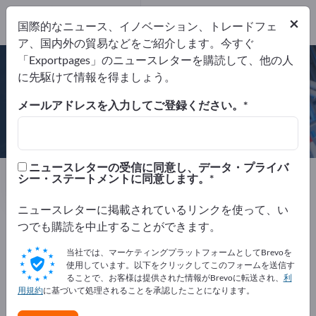
×
国際的なニュース、イノベーション、トレードフェ
ア、国内外の貿易などをご紹介します。今すぐ
ISO 9001:2015
ISO 14001:2015
「Exportpages」のニュースレターを購読して、他の人
ISO 45001:2018
に先駆けて情報を得ましょう。
メールアドレスを入力してご登録ください。
OKS Spezialschmierstoffe GmbH
ニュースレターの受信に同意し、データ・プライバ
製造元
ドイツ
Website
シー・ステートメントに同意します。
リクエストを送信
電話
ニュースレターに掲載されているリンクを使って、い
つでも購読を中止することができます。
ISO 9001:2015
ISO 14001:2015
ISO 45001:2018
当社では、マーケティングプラットフォームとしてBrevoを
使用しています。以下をクリックしてこのフォームを送信す
ることで、お客様は提供された情報がBrevoに転送され、
利
用規約
に基づいて処理されることを承認したことになります。
会社概要